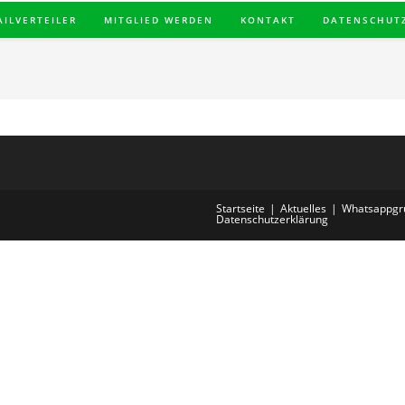
AILVERTEILER
MITGLIED WERDEN
KONTAKT
DATENSCHUT
Startseite
Aktuelles
Whatsappgr
Datenschutzerklärung