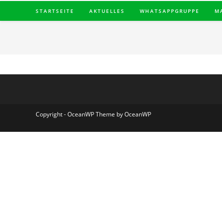
STARTSEITE
AKTUELLES
WHATSAPPGRUPPE
M
Copyright - OceanWP Theme by OceanWP